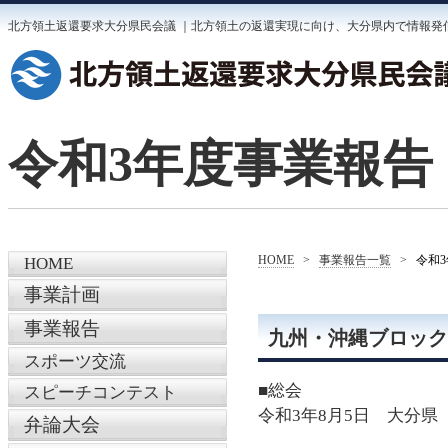
北方領土返還要求大分県民会議 ｜北方領土の返還実現に向け、大分県内で情報発
令和3年度事業報告
HOME
>
事業報告一覧
>
令和
HOME
事業計画
事業報告
九州・沖縄ブロック
スポーツ交流
■総会
スピーチコンテスト
令和3年8月5日 大分県
弁論大会