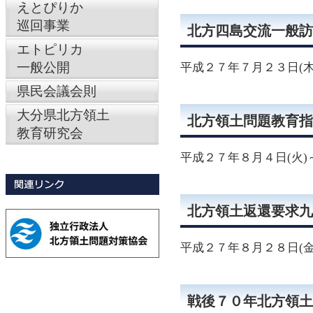
えとぴりか
巡回事業
北方四島交流一般訪
エトピリカ
一般公開
平成２７年７月２３日(木
県民会議会則
大分県北方領土
北方領土問題教育指
教育研究会
平成２７年８月４日(火)
北方領土返還要求九
平成２７年８月２８日(金
戦後７０年北方領土