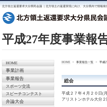
北方領土返還要求大分県民会議 ｜北方領土の返還実現に向け、大分県内で情報発
平成27年度事業報
HOME
>
事業報告一覧
>
平成
HOME
事業計画
事業報告
総会
スポーツ交流
平成２７
年４月２０日(
スピーチコンテスト
アリストンホテル大分２
弁論大会